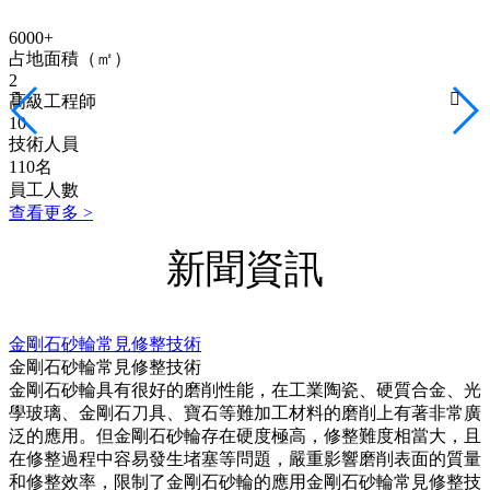
6000
+
占地面積（㎡）
2


高級工程師
10
技術人員
110
名
員工人數
查看更多 >
新聞資訊
金剛石砂輪常見修整技術
金剛石砂輪常見修整技術
金剛石砂輪具有很好的磨削性能，在工業陶瓷、硬質合金、光
學玻璃、金剛石刀具、寶石等難加工材料的磨削上有著非常廣
泛的應用。但金剛石砂輪存在硬度極高，修整難度相當大，且
在修整過程中容易發生堵塞等問題，嚴重影響磨削表面的質量
和修整效率，限制了金剛石砂輪的應用金剛石砂輪常見修整技