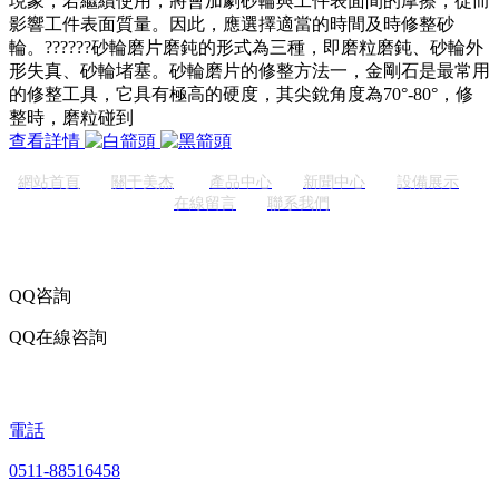
現象，若繼續使用，將會加劇砂輪與工件表面間的摩擦，從而
影響工件表面質量。因此，應選擇適當的時間及時修整砂
輪。??????砂輪磨片磨鈍的形式為三種，即磨粒磨鈍、砂輪外
形失真、砂輪堵塞。砂輪磨片的修整方法一，金剛石是最常用
的修整工具，它具有極高的硬度，其尖銳角度為70°-80°，修
整時，磨粒碰到
查看詳情
網站首頁
關于美杰
產品中心
新聞中心
設備展示
在線留言
聯系我們
QQ咨詢
QQ在線咨詢
電話
0511-88516458