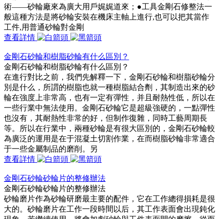
術——砂輪廠來為廣大用戶娓娓道來；●工具金剛石修整法一
般這種方法是將砂輪安裝在機床主軸上進行,也可以把其當作
工件,用普通砂輪對金剛
查看詳情
金剛石砂輪和樹脂砂輪有什么區別？
金剛石砂輪和樹脂砂輪有什么區別？
在進行對比之前，我們先解釋一下，金剛石砂輪和樹脂砂輪分
別是什么，所謂的樹脂也就一種樹脂結合劑，其制造出來的砂
輪在強度上非常高，也有一定有彈性，并且耐熱性低，所以在
一些行業中無法使用。金剛石砂輪它是超級強硬的，一點彈性
也沒有，其耐熱性非常的好，但制作復雜，同時工藝周期長
等。所以在行業中，兩種砂輪是有很大區別的，金剛石砂輪較
為廣泛的運用是在于混凝土切割作業，在而樹脂砂輪非常適合
于一些金屬制品的磨削。另
查看詳情
金剛石砂輪砂輪片的整修辦法
金剛石砂輪砂輪片的整修辦法
砂輪磨片作為砂輪研磨最主要的配件，它在工作總得損耗是很
大的。砂輪磨片在工作一段時間以后，其工作表面會出現鈍化