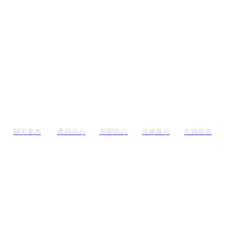
關于美杰
產品中心
新聞中心
設備展示
在線留言