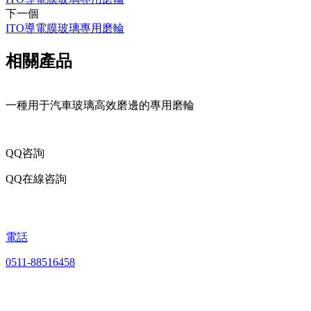
下一個
ITO導電膜玻璃專用磨輪
相關產品
一種用于汽車玻璃高效磨邊的專用磨輪
QQ咨詢
QQ在線咨詢
電話
0511-88516458