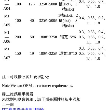
0.4、0.55、0.7、
—
100
12.7
325#~500#
槽(slot)、 3
1.1、1.8
A04
槽(slot)
1槽(slot)、2
MJ
0.4、0.55、0.7、
—
100
40
325#~500#
槽(slot)、 3
1.1、1.8
A05
槽(slot)
0.3、0.33、0.4、
MJ
—
200
50
180#~325#
環寬15*6
0.5、0.55、0.7、
A06
1.1、1.8
0.3、0.33、0.4、
MJ
—
150
19
180#~325#
環寬10*10
0.5、0.55、0.7、
A07
1.1、1.8
注：可以按照客戶要求訂做
Note:We can OEM as customer requirements.
掃二維碼用手機看
未找到相應參數組，請于后臺屬性模板中添加
上一個
ITO導電膜玻璃專用磨輪