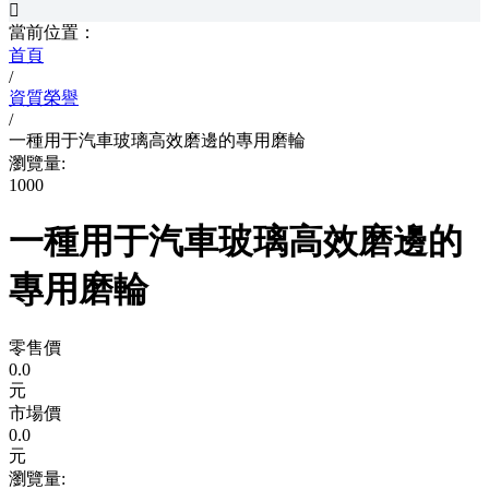

當前位置：
首頁
/
資質榮譽
/
一種用于汽車玻璃高效磨邊的專用磨輪
瀏覽量:
1000
一種用于汽車玻璃高效磨邊的
專用磨輪
零售價
0.0
元
市場價
0.0
元
瀏覽量: