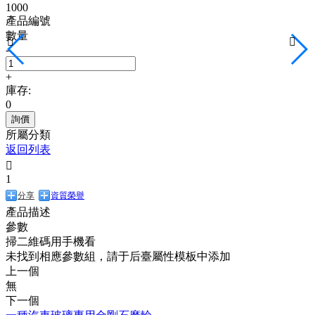
1000
產品編號
數量


-
+
庫存:
0
詢價
所屬分類
返回列表

1
分享
資質榮譽
產品描述
參數
掃二維碼用手機看
未找到相應參數組，請于后臺屬性模板中添加
上一個
無
下一個