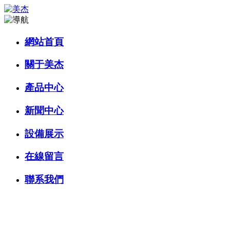
網站首頁
關于美杰
產品中心
新聞中心
設備展示
在線留言
聯系我們