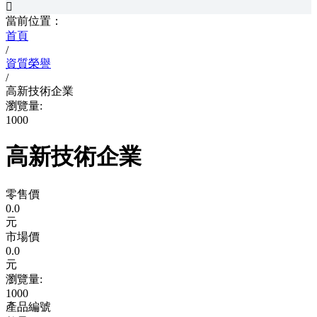

當前位置：
首頁
/
資質榮譽
/
高新技術企業
瀏覽量:
1000
高新技術企業
零售價
0.0
元
市場價
0.0
元
瀏覽量:
1000
產品編號