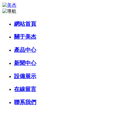
網站首頁
關于美杰
產品中心
新聞中心
設備展示
在線留言
聯系我們