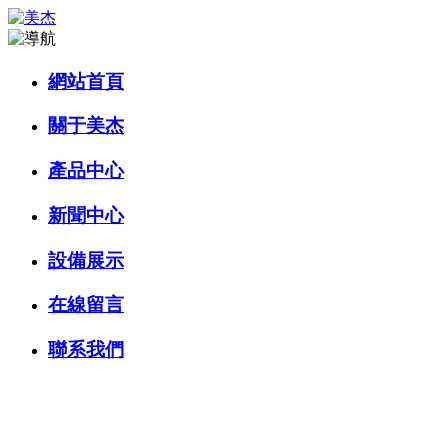
網站首頁
關于美杰
產品中心
新聞中心
設備展示
在線留言
聯系我們