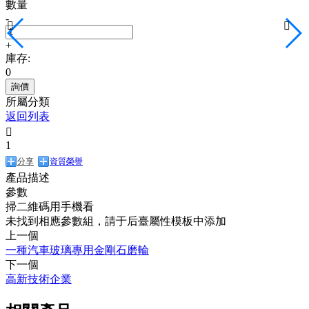
數量
-


+
庫存:
0
詢價
所屬分類
返回列表

1
分享
資質榮譽
產品描述
參數
掃二維碼用手機看
未找到相應參數組，請于后臺屬性模板中添加
上一個
一種汽車玻璃專用金剛石磨輪
下一個
高新技術企業