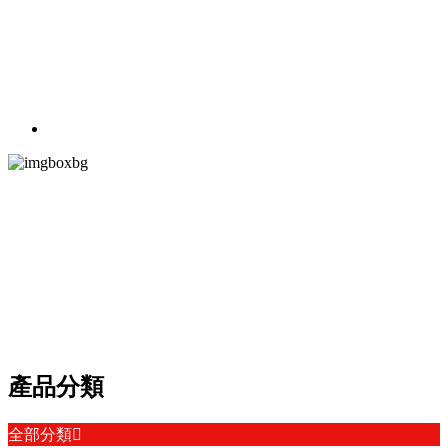
PRODUCT CEN
產品中心
以多贏為目標，視質量為生命，以客戶為中心
產品分類
全部分類
