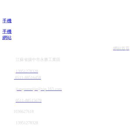
手機
手機
網站
網站首頁
地址
江蘇省揚中市永勝工業區
電話
13951278328
0511-88516458
郵箱
jiangsumeijie@vip.163.com
傳真
0511-88515679
QQ
1036627618
微信
13951278328