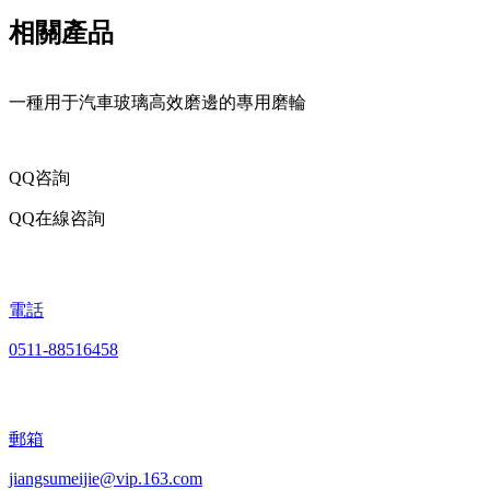
相關產品
一種用于汽車玻璃高效磨邊的專用磨輪
QQ咨詢
QQ在線咨詢
電話
0511-88516458
郵箱
jiangsumeijie@vip.163.com