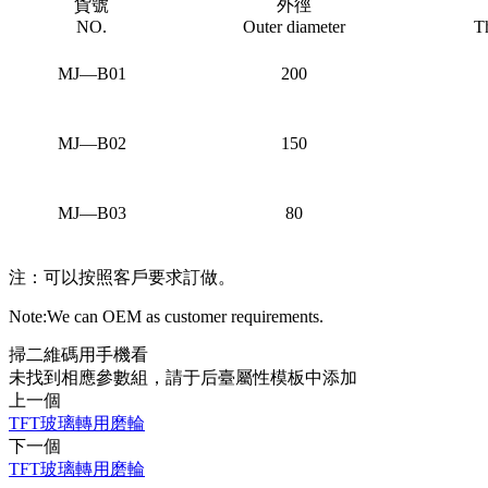
貨號
外徑
NO.
Outer diameter
T
MJ—B01
200
MJ—B02
150
MJ—B03
80
注：可以按照客戶要求訂做。
Note:We can OEM as customer requirements.
掃二維碼用手機看
未找到相應參數組，請于后臺屬性模板中添加
上一個
TFT玻璃轉用磨輪
下一個
TFT玻璃轉用磨輪