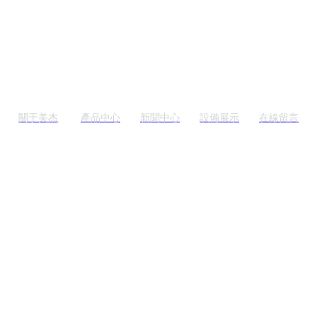
關于美杰
產品中心
新聞中心
設備展示
在線留言