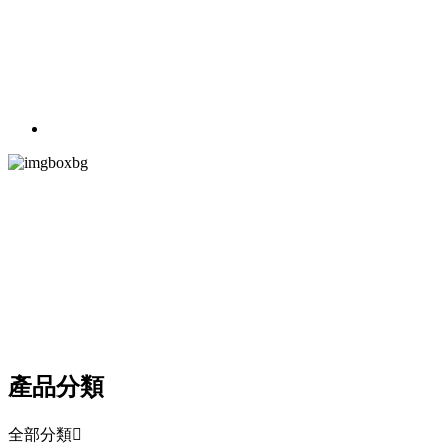
PRODUCT CEN
產品中心
以多贏為目標，視質量為生命，以客戶為中心
產品分類
全部分類
