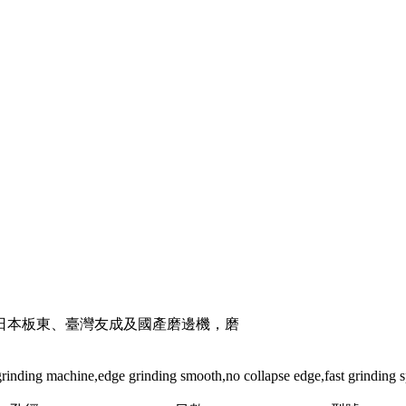
日本板東、臺灣友成及國產磨邊機，磨
rinding machine,edge grinding smooth,no collapse edge,fast grinding sp