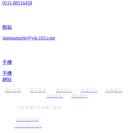
0511-88516458
郵箱
jiangsumeijie@vip.163.com
手機
手機
網站
網站首頁
關于美杰
產品中心
新聞中心
設備展示
在線留言
聯系我們
地址
江蘇省揚中市永勝工業區
電話
13951278328
0511-88516458