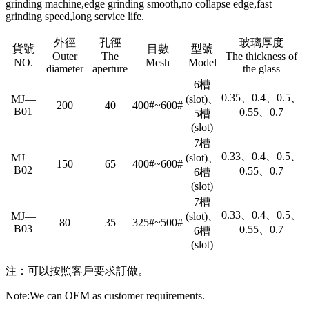
grinding machine,edge grinding smooth,no collapse edge,fast
grinding speed,long service life.
外徑
孔徑
玻璃厚度
貨號
目數
型號
Outer
The
The thickness of
NO.
Mesh
Model
diameter
aperture
the glass
6槽
0.35、0.4、0.5、
MJ—
(slot)、
200
40
400#~600#
B01
0.55、0.7
5槽
(slot)
7槽
0.33、0.4、0.5、
MJ—
(slot)、
150
65
400#~600#
B02
0.55、0.7
6槽
(slot)
7槽
0.33、0.4、0.5、
MJ—
(slot)、
80
35
325#~500#
B03
0.55、0.7
6槽
(slot)
注：可以按照客戶要求訂做。
Note:We can OEM as customer requirements.