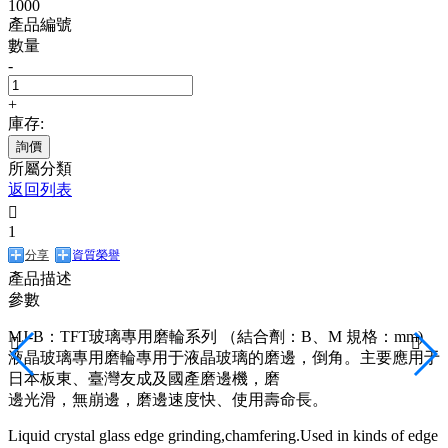
1000
產品編號
數量
-
+
庫存:
詢價
所屬分類
返回列表

1
分享
資質榮譽
產品描述
參數
MJ-B：TFT玻璃專用磨輪系列 （結合劑：B、M 規格：mm)


液晶玻璃專用磨輪專用于液晶玻璃的磨邊，倒角。主要應用于
日本板東、臺灣友成及國產磨邊機，磨
邊光滑，無崩邊，磨邊速度快、使用壽命長。
Liquid crystal glass edge grinding,chamfering.Used in kinds of edge