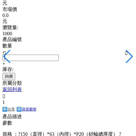
元
市場價
0.0
元
瀏覽量:
1000
產品編號
數量
-


+
庫存:
詢價
所屬分類
返回列表

1
分享
資質榮譽
產品描述
參數
規格 ：?150（直徑）*63（內徑）*P20（砂輪總厚度） ?