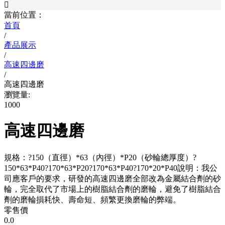

當前位置：
首頁
/
產品展示
/
高速四邊磨
/
高速四邊磨
瀏覽量:
1000
高速四邊磨
規格：?150（直徑）*63（內徑）*P20（砂輪總厚度）?
150*63*P40?170*63*P20?170*63*P40?170*20*P40說明：我公
司應客戶的要求，研發的高速四邊磨全部改為金屬結合劑的砂
輪，完全取代了市場上的樹脂結合劑的磨輪，避免了樹脂結合
劑的磨輪損耗快、壽命短、頻繁更換磨輪的弊端。
零售價
0.0