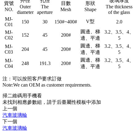
外徑
孔徑
玻璃厚度
貨號
目數
形狀
Outer
The
The thickness
NO.
Mesh
Shape
diameter
aperture
of the glass
MJ-
V型
150
30
150#~400#
2.0
C01
圓邊、梯
3.2、3.5、4、
MJ-
152
45
200#
C02
邊、平邊
5
圓邊、梯
3.2、3.5、4、
MJ-
204
45
200#
C03
邊、平邊
5
圓邊、梯
3.2、3.5、4、
MJ-
248
191.3
200#
C04
邊、平邊
5
注：可以按照客戶要求訂做
Note:We can OEM as customer requirements.
掃二維碼用手機看
未找到相應參數組，請于后臺屬性模板中添加
上一個
汽車玻璃輪
下一個
汽車玻璃輪