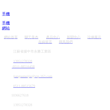
手機
手機
網站
網站首頁
關于美杰
產品中心
新聞中心
設備展示
在線留言
聯系我們
地址
江蘇省揚中市永勝工業區
電話
13951278328
0511-88516458
郵箱
jiangsumeijie@vip.163.com
傳真
0511-88515679
QQ
1036627618
微信
13951278328