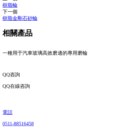
樹脂輪
下一個
樹脂金剛石砂輪
相關產品
一種用于汽車玻璃高效磨邊的專用磨輪
QQ咨詢
QQ在線咨詢
電話
0511-88516458