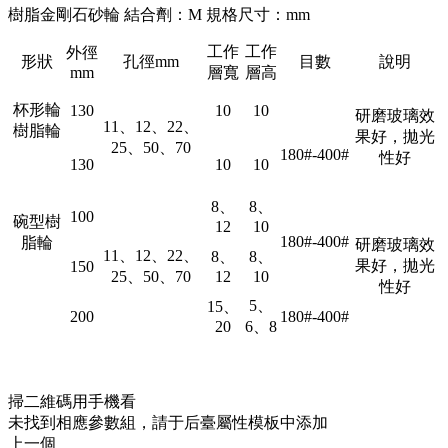
樹脂金剛石砂輪 結合劑：M 規格尺寸：mm
工作
工作
外徑
形狀
孔徑mm
目數
說明
mm
層寬
層高
杯形輪
130
10
10
研磨玻璃效
11、12、22、
樹脂輪
果好，拋光
25、50、70
180#-400#
性好
130
10
10
8、
8、
100
碗型樹
12
10
180#-400#
脂輪
研磨玻璃效
11、12、22、
8、
8、
果好，拋光
150
25、50、70
12
10
性好
5、
15、
200
180#-400#
20
6、8
掃二維碼用手機看
未找到相應參數組，請于后臺屬性模板中添加
上一個