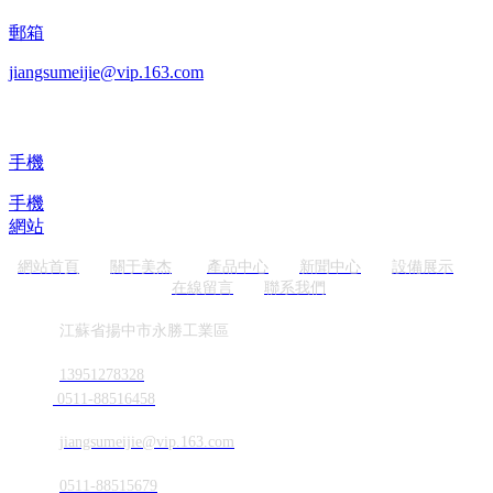
郵箱
jiangsumeijie@vip.163.com
手機
手機
網站
網站首頁
關于美杰
產品中心
新聞中心
設備展示
在線留言
聯系我們
地址
江蘇省揚中市永勝工業區
電話
13951278328
0511-88516458
郵箱
jiangsumeijie@vip.163.com
傳真
0511-88515679