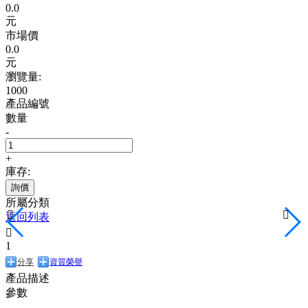
0.0
元
市場價
0.0
元
瀏覽量:
1000
產品編號
數量
-
+
庫存:
詢價
所屬分類


返回列表

1
分享
資質榮譽
產品描述
參數