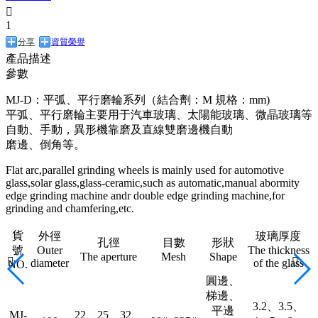

1
分享
資質榮譽
產品描述
參數
MJ-D：平弧、平行磨輪系列（結合劑：M 規格：mm)
平弧、平行磨輪主要用于汽車玻璃、太陽能玻璃、微晶玻璃等
自動、手動，異形機靠磨及直線雙磨邊機自動
磨邊、倒角等。
Flat arc,parallel grinding wheels is mainly used for automotive
glass,solar glass,glass-ceramic,such as automatic,manual abormity
edge grinding machine andr double edge grinding machine,for
grinding and chamfering,etc.
貨
外徑
玻璃厚度
孔徑
目數
形狀
號
Outer
The thickness
The aperture
Mesh
Shape


diameter
of the glass
NO.
圓邊、
梯邊、
3.2、3.5、
平邊
MJ-
22、25、32、