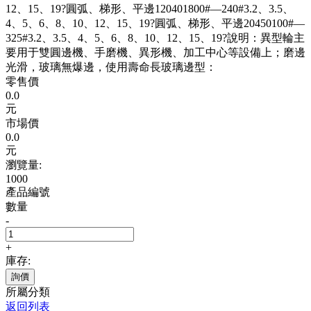
12、15、19?圓弧、梯形、平邊120401800#—240#3.2、3.5、
4、5、6、8、10、12、15、19?圓弧、梯形、平邊20450100#—
325#3.2、3.5、4、5、6、8、10、12、15、19?說明：異型輪主
要用于雙圓邊機、手磨機、異形機、加工中心等設備上；磨邊
光滑，玻璃無爆邊，使用壽命長玻璃邊型：
零售價
0.0
元
市場價
0.0
元
瀏覽量:
1000
產品編號
數量
-
+
庫存:
詢價
所屬分類
返回列表