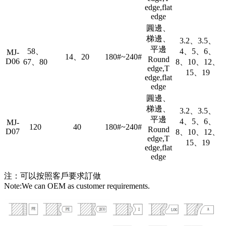
edge,flat
edge
圓邊、
梯邊、
3.2、3.5、
平邊
58、
4、5、6、
MJ-
14、20
180#~240#
Round
D06
67、80
8、10、12、
edge,T
15、19
edge,flat
edge
圓邊、
梯邊、
3.2、3.5、
平邊
4、5、6、
MJ-
120
40
180#~240#
Round
D07
8、10、12、
edge,T
15、19
edge,flat
edge
注：可以按照客戶要求訂做
Note:We can OEM as customer requirements.