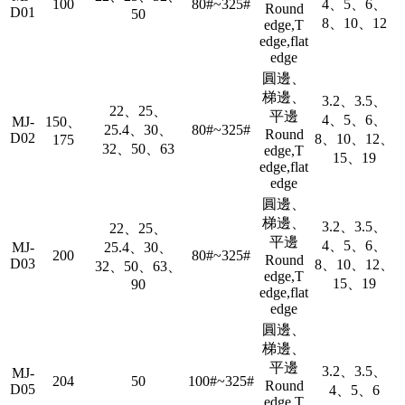
100
80#~325#
4、5、6、
Round
D01
50
8、10、12
edge,T
edge,flat
edge
圓邊、
梯邊、
3.2、3.5、
22、25、
平邊
4、5、6、
MJ-
150、
25.4、30、
80#~325#
Round
D02
8、10、12、
175
32、50、63
edge,T
15、19
edge,flat
edge
圓邊、
梯邊、
3.2、3.5、
22、25、
平邊
4、5、6、
MJ-
25.4、30、
200
80#~325#
Round
D03
8、10、12、
32、50、63、
edge,T
15、19
90
edge,flat
edge
圓邊、
梯邊、
平邊
3.2、3.5、
MJ-
204
50
100#~325#
Round
D05
4、5、6
edge,T