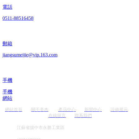
電話
0511-88516458
郵箱
jiangsumeijie@vip.163.com
手機
手機
網站
網站首頁
關于美杰
產品中心
新聞中心
設備展示
在線留言
聯系我們
地址
江蘇省揚中市永勝工業區